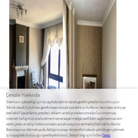
Çerezler Hakkında
Sitemizin işlevselliği için bu sayfada teknik olarak gerekli çerezler kurulmuştur.
Teknik olarak tutulması gerekmeyen ancak size daha iyi kullanıcı tecrübesi ve kişiye
özel teklif (pazarlama çerezleri, reklam ve takip mekanizmaları) sunmamıza,
internet trafiğimizi analiz etmemize ve sosyal medya özellikleri sağlamamıza izin
veren çerez ve takip mekanizmaları ancak onayınızı vermeniz halinde kullanılır.
Bize onayınızı iletmek ya da ilettiğiniz onayı ileriye etkili olacak şekilde geri çekmek
için aşağıdaki kutucuğu işaretleyebilirsiniz. Detaylı bilgi için lütfen
Çerez