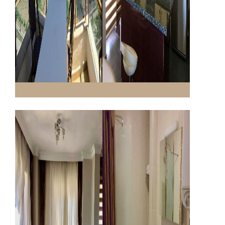
Odalarımız
OpenSea Restaurant
Galeri
Online Reservation
İletişim